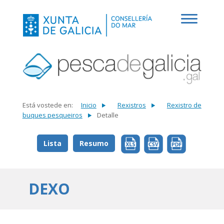
Está vostede en:
Inicio
Rexistros
Rexistro de
buques pesqueiros
Detalle
Lista
Resumo
DEXO