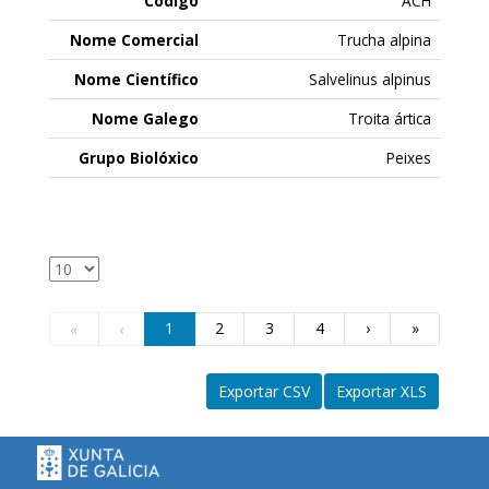
ACH
Trucha alpina
Salvelinus alpinus
Troita ártica
Peixes
1
2
3
4
›
»
«
‹
Exportar CSV
Exportar XLS