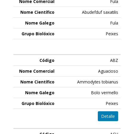
Fula
Abudefduf saxatilis
Fula
Peixes
ABZ
Aguacioso
Ammodytes tobianus
Bolo vermello
Peixes
Detalle