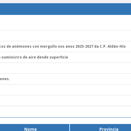
icos de anémones con mergullo nos anos 2025-2027 da C.P. Aldán-Hío
 suministro de aire dende superficie
mones.
Nome
Provincia