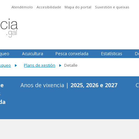
Atendémolo
Accesibilidade
Mapa do portal
Suxestión e queixas
squeo
Acuicultura
Pesca conxelada
Estatísticas
D
isqueo
Plans de xestión
Detalle
de
Anos de vixencia |
2025, 2026 e 2027
C
s
da