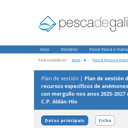
2.3.0
Inicio
Rexistros
Pesca fresca e mari
Está vostede en:
Inicio
Pesca fresca e mar
Plan de xestión |
Plan de xestión 
recursos específicos de anémone
con mergullo nos anos 2025-2027 
C.P. Aldán-Hío
Datos principais
Ficha