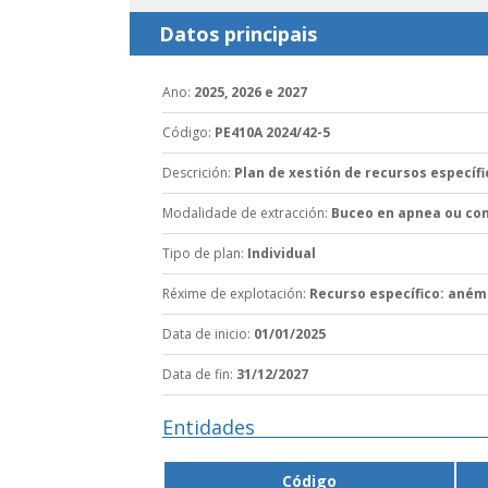
Datos principais
Ano
:
2025, 2026 e 2027
Código
:
PE410A 2024/42-5
Descrición
:
Plan de xestión de recursos específ
Modalidade de extracción
:
Buceo en apnea ou con
Tipo de plan
:
Individual
Réxime de explotación
:
Recurso específico: ané
Data de inicio
:
01/01/2025
Data de fin
:
31/12/2027
Entidades
Código